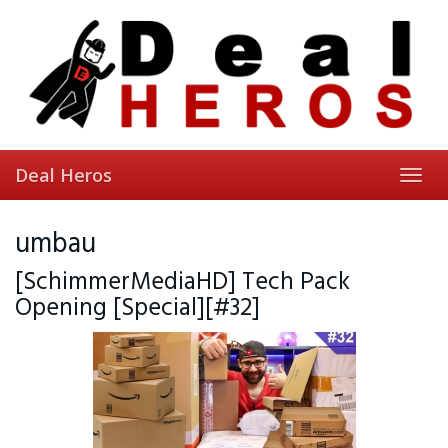
Skip
to
main
content
Deal Heros
Toggl
navig
umbau
[SchimmerMediaHD] Tech Pack
Opening [Special][#32]