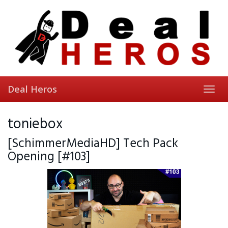
Skip
to
main
content
Deal Heros
Toggl
navig
toniebox
[SchimmerMediaHD] Tech Pack
Opening [#103]