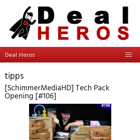
Skip
to
main
content
Deal Heros
Toggl
navig
tipps
[SchimmerMediaHD] Tech Pack
Opening [#106]