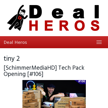
Skip
to
main
content
Deal Heros
Toggl
navig
tiny 2
[SchimmerMediaHD] Tech Pack
Opening [#106]