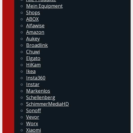
Mein Equipment
Shops
ABOX
Alfawise
Amazon
Aukey
Broadlink
Chuwi
Elgato
HiKam
Ikea
Insta360
Instar
Markenlos
Schellenberg
SchimmerMediaHD
Sonoff
Vevor
Worx
Xiaomi