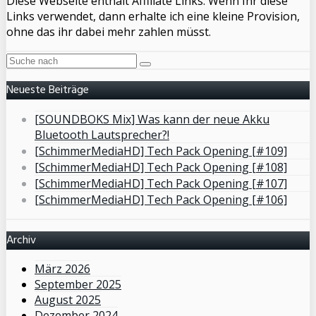
Diese Webseite enthält Affiliate Links. Wenn Ihr diese
Links verwendet, dann erhalte ich eine kleine Provision,
ohne das ihr dabei mehr zahlen müsst.
Neueste Beiträge
[SOUNDBOKS Mix] Was kann der neue Akku
Bluetooth Lautsprecher?!
[SchimmerMediaHD] Tech Pack Opening [#109]
[SchimmerMediaHD] Tech Pack Opening [#108]
[SchimmerMediaHD] Tech Pack Opening [#107]
[SchimmerMediaHD] Tech Pack Opening [#106]
Archiv
März 2026
September 2025
August 2025
Dezember 2024