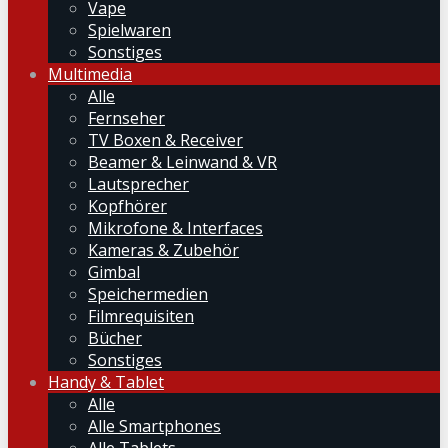
Vape
Spielwaren
Sonstiges
Multimedia
Alle
Fernseher
TV Boxen & Receiver
Beamer & Leinwand & VR
Lautsprecher
Kopfhörer
Mikrofone & Interfaces
Kameras & Zubehör
Gimbal
Speichermedien
Filmrequisiten
Bücher
Sonstiges
Handy & Tablet
Alle
Alle Smartphones