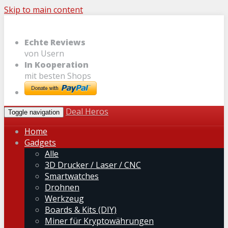
Skip to main content
Echte Reviews
von Usern
In Kooperation
mit besten Shops
Deal Heros
Toggle navigation
Home
Gadgets
Alle
3D Drucker / Laser / CNC
Smartwatches
Drohnen
Werkzeug
Boards & Kits (DIY)
Miner für Kryptowährungen