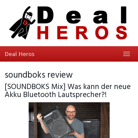
Skip
to
main
content
Deal Heros
Toggl
navig
soundboks review
[SOUNDBOKS Mix] Was kann der neue
Akku Bluetooth Lautsprecher?!