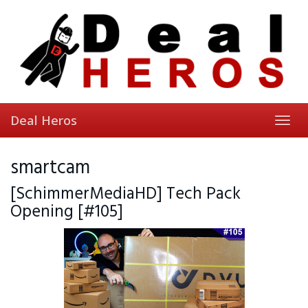
Skip
to
main
content
Deal Heros
Toggl
navig
smartcam
[SchimmerMediaHD] Tech Pack
Opening [#105]