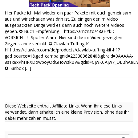
Hier Packe ich Mal wieder ein paar Pakete mit euch gemeinsam
aus und wir schauen was drin ist. Zu einigen der im Video
ausgepackten Dinge wird es dann auch noch weitere Videos
geben. ✪ Buch Empfehlung – https://amzn.to/48aHYkD
VORSICHT !!! Spoiler-Alarm Hier sind die im Video gezeigten
Gegenstände verlinkt. ✪ Clawlab Tufting-Kit
H1https://clawlab.com/de/products/clawlab-tufting-kit-h1?
gad_source=1&gad_campaignid=22338362840&gbraid=0AAAAA-
8s1x8xPhHPXDowpoyOdGHowzkBV&gclid=CjwKCAjw7_DEBhAeEiw
✪ iSinbox […]
Diese Webseite enthält Affiliate Links. Wenn Ihr diese Links
verwendet, dann erhalte ich eine kleine Provision, ohne das ihr
dabei mehr zahlen müsst.