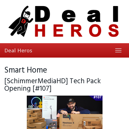
Skip
to
main
content
Deal Heros
Toggl
navig
Smart Home
[SchimmerMediaHD] Tech Pack
Opening [#107]