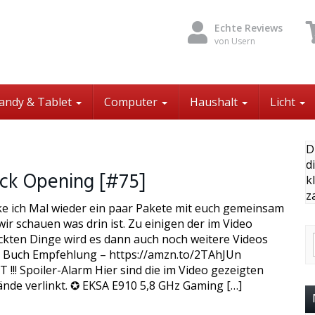
Echte Reviews
von Usern
andy & Tablet
Computer
Haushalt
Licht
D
d
ck Opening [#75]
k
z
ke ich Mal wieder ein paar Pakete mit euch gemeinsam
ir schauen was drin ist. Zu einigen der im Video
kten Dinge wird es dann auch noch weitere Videos
 Buch Empfehlung – https://amzn.to/2TAhJUn
!!! Spoiler-Alarm Hier sind die im Video gezeigten
nde verlinkt. ✪ EKSA E910 5,8 GHz Gaming […]