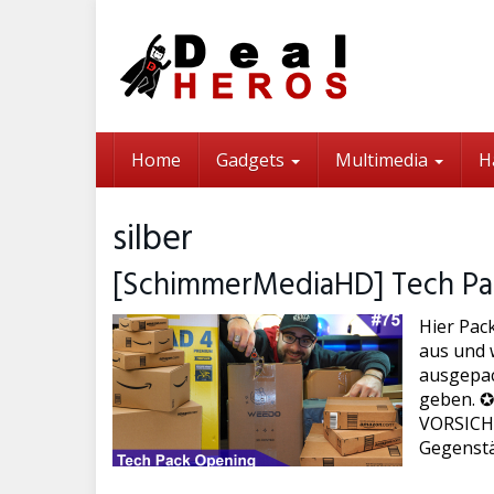
Skip
to
main
content
Home
Gadgets
Multimedia
H
silber
[SchimmerMediaHD] Tech Pa
Hier Pac
aus und w
ausgepac
geben. ✪
VORSICHT 
Gegenstä