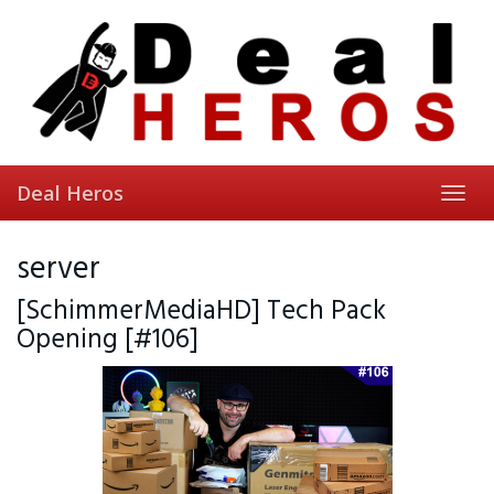
Skip
to
main
content
Deal Heros
Toggl
navig
server
[SchimmerMediaHD] Tech Pack
Opening [#106]