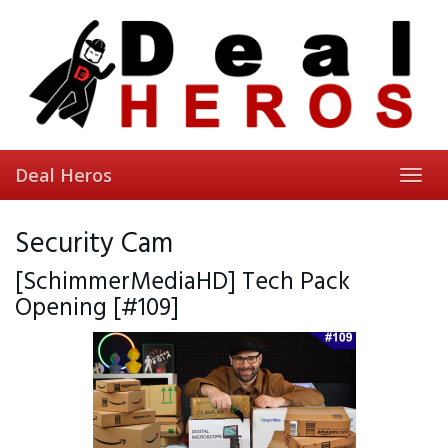
Skip
to
main
content
Deal Heros
Toggl
navig
Security Cam
[SchimmerMediaHD] Tech Pack
Opening [#109]