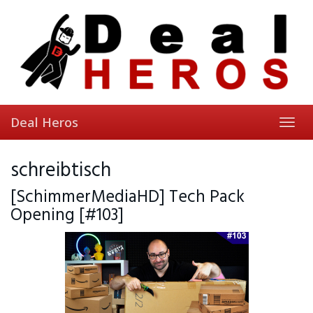
Skip
to
main
content
Deal Heros
Toggl
navig
schreibtisch
[SchimmerMediaHD] Tech Pack
Opening [#103]