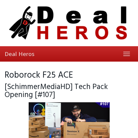
Skip
to
main
content
Deal Heros
Toggl
navig
Roborock F25 ACE
[SchimmerMediaHD] Tech Pack
Opening [#107]