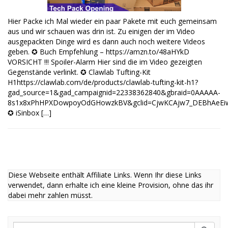
Hier Packe ich Mal wieder ein paar Pakete mit euch gemeinsam
aus und wir schauen was drin ist. Zu einigen der im Video
ausgepackten Dinge wird es dann auch noch weitere Videos
geben. ✪ Buch Empfehlung – https://amzn.to/48aHYkD
VORSICHT !!! Spoiler-Alarm Hier sind die im Video gezeigten
Gegenstände verlinkt. ✪ Clawlab Tufting-Kit
H1https://clawlab.com/de/products/clawlab-tufting-kit-h1?
gad_source=1&gad_campaignid=22338362840&gbraid=0AAAAA-
8s1x8xPhHPXDowpoyOdGHowzkBV&gclid=CjwKCAjw7_DEBhAeEiw
✪ iSinbox […]
Diese Webseite enthält Affiliate Links. Wenn Ihr diese Links
verwendet, dann erhalte ich eine kleine Provision, ohne das ihr
dabei mehr zahlen müsst.