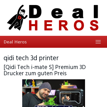
Skip
to
main
content
Deal Heros
Toggl
navig
qidi tech 3d printer
[Qidi Tech i-mate S] Premium 3D
Drucker zum guten Preis