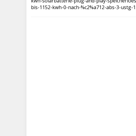
kwh-solarbatterie-plug-and-play-speicherloe
bis-1152-kwh-0-nach-%c2%a712-abs-3-ustg-1x-