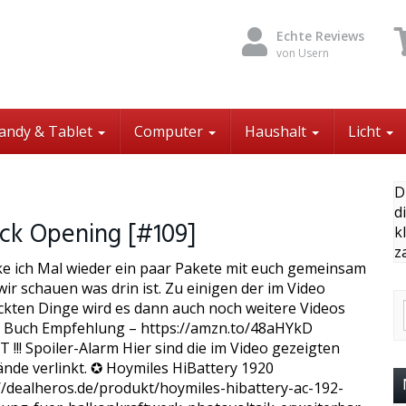
Echte Reviews
von Usern
andy & Tablet
Computer
Haushalt
Licht
D
d
ck Opening [#109]
k
z
ke ich Mal wieder ein paar Pakete mit euch gemeinsam
ir schauen was drin ist. Zu einigen der im Video
kten Dinge wird es dann auch noch weitere Videos
 Buch Empfehlung – https://amzn.to/48aHYkD
!!! Spoiler-Alarm Hier sind die im Video gezeigten
nde verlinkt. ✪ Hoymiles HiBattery 1920
//dealheros.de/produkt/hoymiles-hibattery-ac-192-