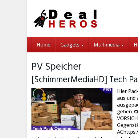
Skip
to
main
content
Home
Gadgets
Multimedia
H
PV Speicher
[SchimmerMediaHD] Tech Pa
Hier Pac
aus und w
ausgepac
geben. ✪
VORSICHT 
Gegenstä
AChttps: