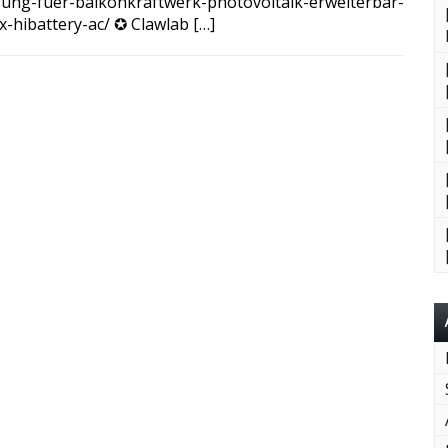
sung-fuer-balkonkraftwerk-photovoltaik-erweiterbar-
hibattery-ac/ ✪ Clawlab […]