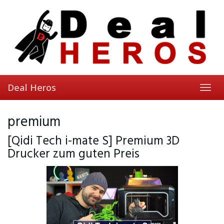
Skip
to
main
content
Deal Heros
Toggl
navig
premium
[Qidi Tech i-mate S] Premium 3D
Drucker zum guten Preis