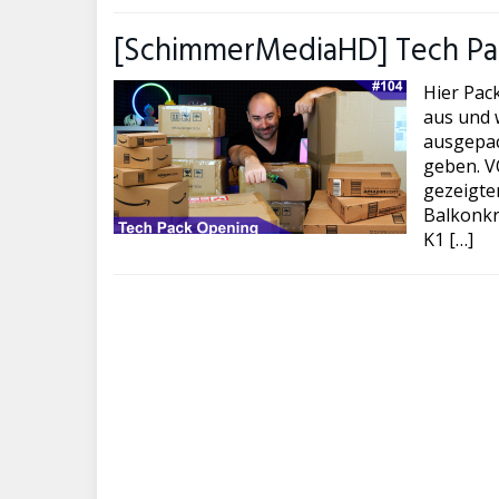
[SchimmerMediaHD] Tech Pa
Hier Pac
aus und w
ausgepac
geben. VO
gezeigte
Balkonkr
K1 […]