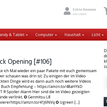
Echte Reviews
von Usern
andy & Tablet
Computer
Haushalt
Licht
D
d
ck Opening [#106]
k
z
ke ich Mal wieder ein paar Pakete mit euch gemeinsam
ir schauen was drin ist. Zu einigen der im Video
kten Dinge wird es dann auch noch weitere Videos
 Buch Empfehlung – https://amzn.to/48aHYkD
!!! Spoiler-Alarm Hier sind die im Video gezeigten
nde verlinkt. ✪ Genmitsu L8
viererhttps://amzn.to/41J6NVq ✪ Ugreen […]