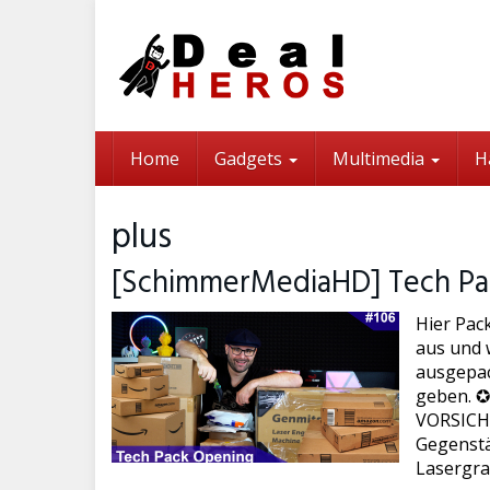
Skip
to
main
content
Home
Gadgets
Multimedia
H
plus
[SchimmerMediaHD] Tech Pa
Hier Pac
aus und w
ausgepac
geben. ✪
VORSICHT 
Gegenstä
Lasergra