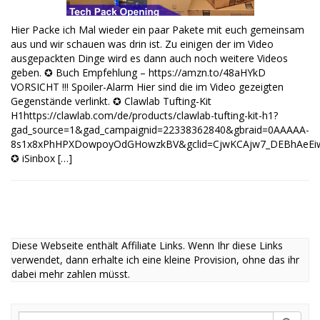
Hier Packe ich Mal wieder ein paar Pakete mit euch gemeinsam
aus und wir schauen was drin ist. Zu einigen der im Video
ausgepackten Dinge wird es dann auch noch weitere Videos
geben. ✪ Buch Empfehlung – https://amzn.to/48aHYkD
VORSICHT !!! Spoiler-Alarm Hier sind die im Video gezeigten
Gegenstände verlinkt. ✪ Clawlab Tufting-Kit
H1https://clawlab.com/de/products/clawlab-tufting-kit-h1?
gad_source=1&gad_campaignid=22338362840&gbraid=0AAAAA-
8s1x8xPhHPXDowpoyOdGHowzkBV&gclid=CjwKCAjw7_DEBhAeEiw
✪ iSinbox […]
Diese Webseite enthält Affiliate Links. Wenn Ihr diese Links
verwendet, dann erhalte ich eine kleine Provision, ohne das ihr
dabei mehr zahlen müsst.