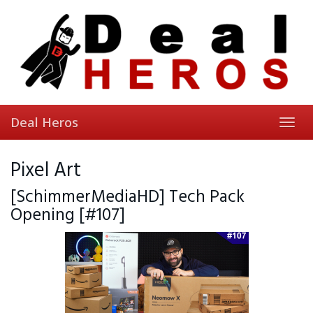
Skip
to
main
content
Deal Heros
Toggl
navig
Pixel Art
[SchimmerMediaHD] Tech Pack
Opening [#107]