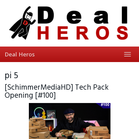
Skip
to
main
content
Deal Heros
Toggl
navig
pi 5
[SchimmerMediaHD] Tech Pack
Opening [#100]