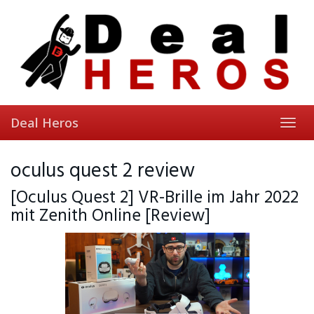
Skip
to
main
content
Deal Heros
Toggl
navig
oculus quest 2 review
[Oculus Quest 2] VR-Brille im Jahr 2022
mit Zenith Online [Review]