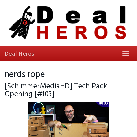
Skip
to
main
content
Deal Heros
Toggl
navig
nerds rope
[SchimmerMediaHD] Tech Pack
Opening [#103]