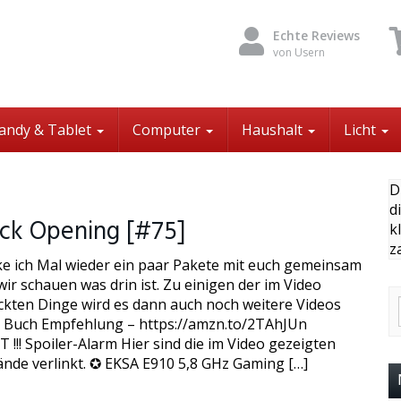
Echte Reviews
von Usern
andy & Tablet
Computer
Haushalt
Licht
D
d
ck Opening [#75]
k
z
ke ich Mal wieder ein paar Pakete mit euch gemeinsam
ir schauen was drin ist. Zu einigen der im Video
kten Dinge wird es dann auch noch weitere Videos
 Buch Empfehlung – https://amzn.to/2TAhJUn
!!! Spoiler-Alarm Hier sind die im Video gezeigten
nde verlinkt. ✪ EKSA E910 5,8 GHz Gaming […]