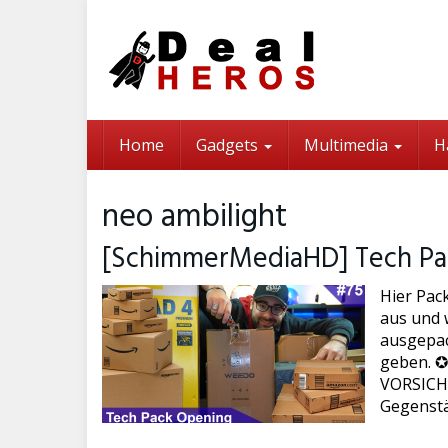
Skip
to
main
content
Home
Gadgets
Multimedia
H
neo ambilight
[SchimmerMediaHD] Tech Pa
Hier Pac
aus und w
ausgepac
geben. ✪
VORSICHT 
Gegenstä