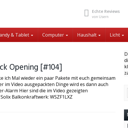
Echte Reviews
von Usern
andy & Tablet
Computer
Haushalt
Licht
D
d
ck Opening [#104]
k
z
ke ich Mal wieder ein paar Pakete mit euch gemeinsam
 der im Video ausgepackten Dinge wird es dann auch
er-Alarm Hier sind die im Video gezeigten
 Solix Balkonkraftwerk: WSZF1LXZ