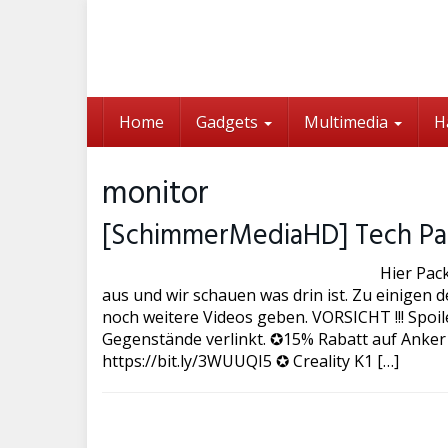
Skip
to
main
content
Home
Gadgets
Multimedia
H
monitor
[SchimmerMediaHD] Tech Pa
Hier Pac
aus und wir schauen was drin ist. Zu einigen
noch weitere Videos geben. VORSICHT !!! Spoil
Gegenstände verlinkt. ✪15% Rabatt auf Anker
https://bit.ly/3WUUQI5 ✪ Creality K1 […]