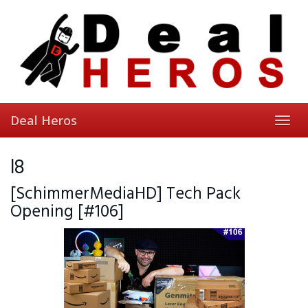
Skip
to
main
content
Deal Heros
Toggl
navig
l8
[SchimmerMediaHD] Tech Pack
Opening [#106]