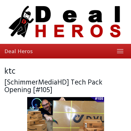
Skip
to
main
content
Deal Heros
Toggl
navig
ktc
[SchimmerMediaHD] Tech Pack
Opening [#105]