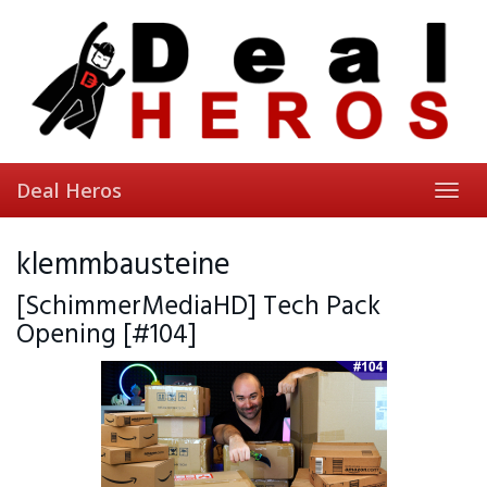
Skip
to
main
content
Deal Heros
Toggl
navig
klemmbausteine
[SchimmerMediaHD] Tech Pack
Opening [#104]