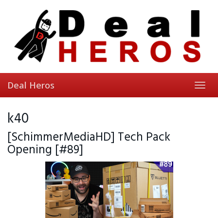
Skip
to
main
content
Deal Heros
Toggl
navig
k40
[SchimmerMediaHD] Tech Pack
Opening [#89]