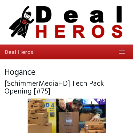
Skip
to
main
content
Deal Heros
Toggl
navig
Hogance
[SchimmerMediaHD] Tech Pack
Opening [#75]