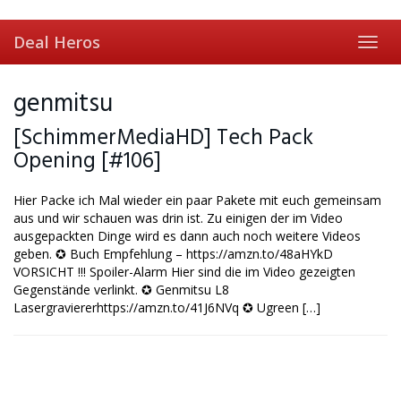
Skip
to
Deal Heros
main
Toggl
content
navig
genmitsu
[SchimmerMediaHD] Tech Pack
Opening [#106]
Hier Packe ich Mal wieder ein paar Pakete mit euch gemeinsam
aus und wir schauen was drin ist. Zu einigen der im Video
ausgepackten Dinge wird es dann auch noch weitere Videos
geben. ✪ Buch Empfehlung – https://amzn.to/48aHYkD
VORSICHT !!! Spoiler-Alarm Hier sind die im Video gezeigten
Gegenstände verlinkt. ✪ Genmitsu L8
Lasergraviererhttps://amzn.to/41J6NVq ✪ Ugreen […]