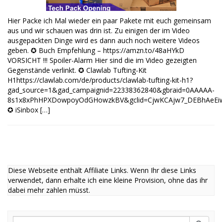
Hier Packe ich Mal wieder ein paar Pakete mit euch gemeinsam
aus und wir schauen was drin ist. Zu einigen der im Video
ausgepackten Dinge wird es dann auch noch weitere Videos
geben. ✪ Buch Empfehlung – https://amzn.to/48aHYkD
VORSICHT !!! Spoiler-Alarm Hier sind die im Video gezeigten
Gegenstände verlinkt. ✪ Clawlab Tufting-Kit
H1https://clawlab.com/de/products/clawlab-tufting-kit-h1?
gad_source=1&gad_campaignid=22338362840&gbraid=0AAAAA-
8s1x8xPhHPXDowpoyOdGHowzkBV&gclid=CjwKCAjw7_DEBhAeEiw
✪ iSinbox […]
Diese Webseite enthält Affiliate Links. Wenn Ihr diese Links
verwendet, dann erhalte ich eine kleine Provision, ohne das ihr
dabei mehr zahlen müsst.