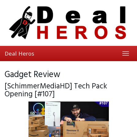
Skip
to
main
content
Deal Heros
Toggl
navig
Gadget Review
[SchimmerMediaHD] Tech Pack
Opening [#107]