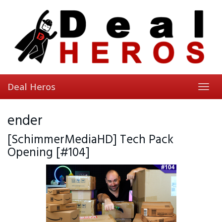
Skip
to
main
content
Deal Heros
Toggl
navig
ender
[SchimmerMediaHD] Tech Pack
Opening [#104]