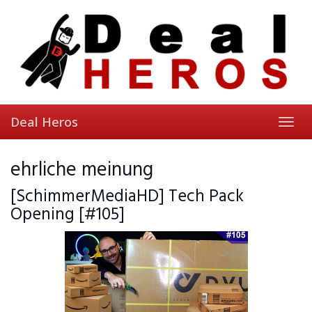
Skip
to
main
content
Deal Heros
Toggl
navig
ehrliche meinung
[SchimmerMediaHD] Tech Pack
Opening [#105]