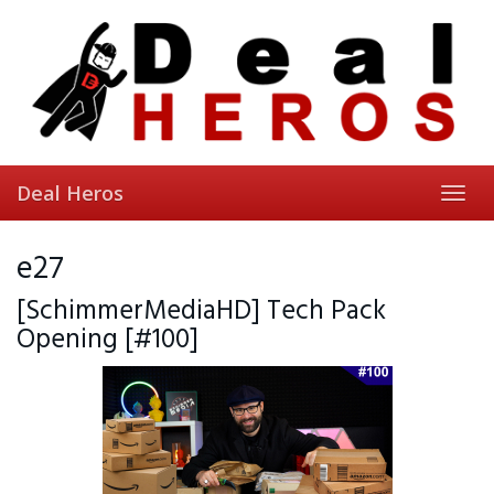
Skip
to
main
content
Deal Heros
Toggl
navig
e27
[SchimmerMediaHD] Tech Pack
Opening [#100]