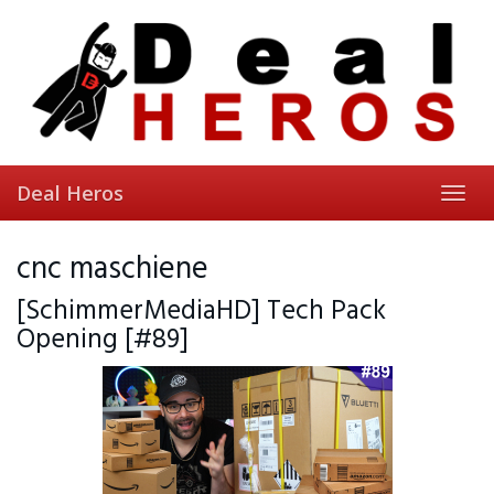
Skip
to
main
content
Deal Heros
Toggl
navig
cnc maschiene
[SchimmerMediaHD] Tech Pack
Opening [#89]