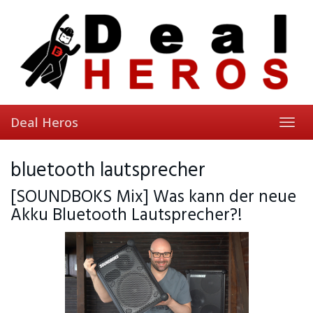
Skip
to
main
content
Deal Heros
Toggl
navig
bluetooth lautsprecher
[SOUNDBOKS Mix] Was kann der neue
Akku Bluetooth Lautsprecher?!