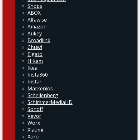
Shops
ABOX
Alfawise
Amazon
Aukey
Broadlink
Chuwi
Elgato
HiKam
Ikea
Insta360
Instar
Markenlos
Schellenberg
SchimmerMediaHD
Sonoff
Vevor
Worx
Xiaomi
Xoro