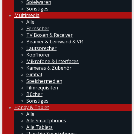
Spielwaren
Sonstiges
Multimedia
Alle
Fernseher
TV Boxen & Receiver
Beamer & Leinwand & VR
Lautsprecher
Kopfhörer
Mikrofone & Interfaces
Kameras & Zubehör
Gimbal
Speichermedien
Filmrequisiten
Bücher
Sonstiges
Handy & Tablet
Alle
Alle Smartphones
Alle Tablets
Flagship Smartphones