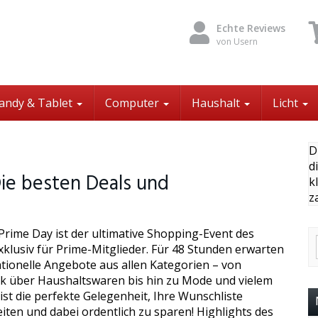
Echte Reviews
von Usern
andy & Tablet
Computer
Haushalt
Licht
D
d
ie besten Deals und
k
z
rime Day ist der ultimative Shopping-Event des
xklusiv für Prime-Mitglieder. Für 48 Stunden erwarten
ationelle Angebote aus allen Kategorien – von
ik über Haushaltswaren bis hin zu Mode und vielem
ist die perfekte Gelegenheit, Ihre Wunschliste
iten und dabei ordentlich zu sparen! Highlights des