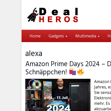
Skip
to
main
content
Home
Gadgets
Multimedia
H
alexa
Amazon Prime Days 2024 – D
Schnäppchen!
Amazon P
Jahres, e
Sie sens
Elektron
mehr. Es 
abzuarbe