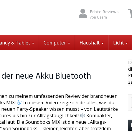
Echte Reviews
von Usern
andy & Tablet
Computer
Haushalt
Licht
D
d
der neue Akku Bluetooth
k
z
men zu meinem umfassenden Review der brandneuen
ks MIX!
In diesem Video zeige ich dir alles, was du
 neuen Party-Speaker wissen musst – von Lautstärke
ures bis hin zur Alltagstauglichkeit!
Kompakter,
al laut: Die Soundboks MIX ist die neue „Alltags-
“ von Soundboks – kleiner, leichter, aber trotzdem