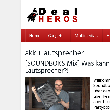
Skip
to
main
content
Home
Gadgets
Multimedia
H
akku lautsprecher
[SOUNDBOKS Mix] Was kann 
Lautsprecher?!
Willkom
Soundbo
über den
über Feat
aber brut
Partybox