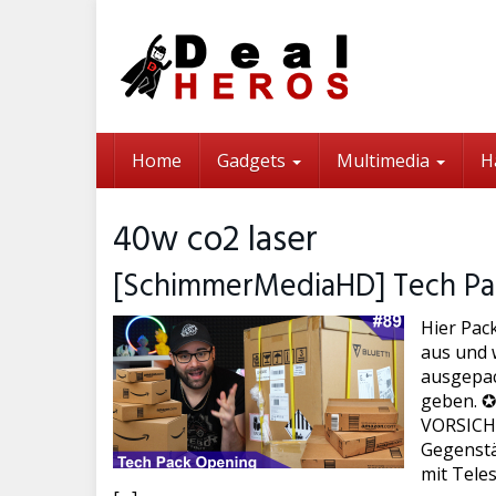
Skip
to
main
content
Home
Gadgets
Multimedia
H
40w co2 laser
[SchimmerMediaHD] Tech Pa
Hier Pac
aus und w
ausgepac
geben. ✪
VORSICHT 
Gegenstä
mit Tele