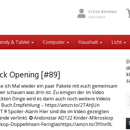
Echte Reviews
von Usern
andy & Tablet
Computer
Haushalt
Licht
D
d
ck Opening [#89]
k
z
ke ich Mal wieder ein paar Pakete mit euch gemeinsam
ir schauen was drin ist. Zu einigen der im Video
kten Dinge wird es dann auch noch weitere Videos
 Buch Empfehlung – https://amzn.to/2TAhJUn
!!! Spoiler-Alarm Hier sind die im Video gezeigten
nde verlinkt. ✪ Andonstar AD122 Kinder-Mikroskop
skop-Doppellinsen-Fernglashttps://amzn.to/3Ylnn9L