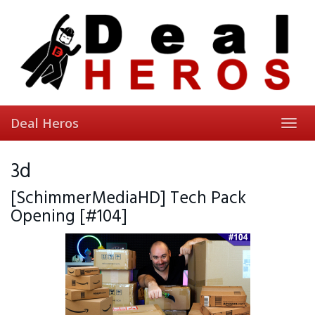
Skip
to
main
content
Deal Heros
Toggl
navig
3d
[SchimmerMediaHD] Tech Pack
Opening [#104]