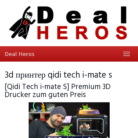
Skip
to
main
content
Deal Heros
Toggl
navig
3d принтер qidi tech i-mate s
[Qidi Tech i-mate S] Premium 3D
Drucker zum guten Preis