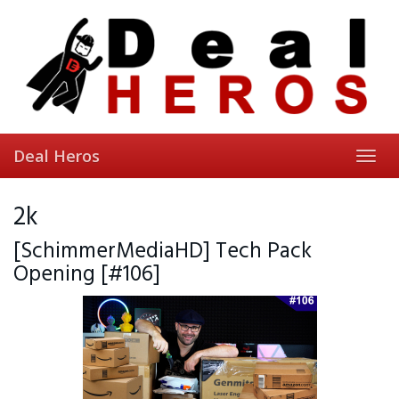
Skip
to
main
content
Deal Heros
Toggl
navig
2k
[SchimmerMediaHD] Tech Pack
Opening [#106]