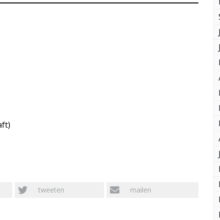
ft)
tweeten
mailen