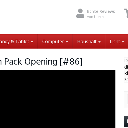
Echte Reviews
von Usern
andy & Tablet
Computer
Haushalt
Licht
 Pack Opening [#86]
D
d
k
z