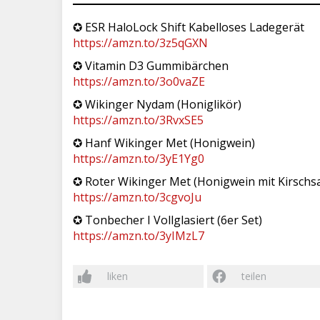
✪ ESR HaloLock Shift Kabelloses Ladegerät
https://amzn.to/3z5qGXN
✪ Vitamin D3 Gummibärchen
https://amzn.to/3o0vaZE
✪ Wikinger Nydam (Honiglikör)
https://amzn.to/3RvxSE5
✪ Hanf Wikinger Met (Honigwein)
https://amzn.to/3yE1Yg0
✪ Roter Wikinger Met (Honigwein mit Kirschsa
https://amzn.to/3cgvoJu
✪ Tonbecher I Vollglasiert (6er Set)
https://amzn.to/3yIMzL7
liken
teilen