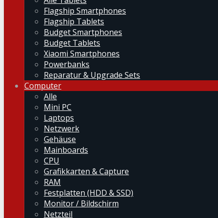
Alle Tablets
Flagship Smartphones
Flagship Tablets
Budget Smartphones
Budget Tablets
Xiaomi Smartphones
Powerbanks
Reparatur & Upgrade Sets
Computer
Alle
Mini PC
Laptops
Netzwerk
Gehäuse
Mainboards
CPU
Grafikkarten & Capture
RAM
Festplatten (HDD & SSD)
Monitor / Bildschirm
Netzteil