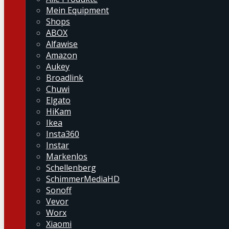
Mein Equipment
Shops
ABOX
Alfawise
Amazon
Aukey
Broadlink
Chuwi
Elgato
HiKam
Ikea
Insta360
Instar
Markenlos
Schellenberg
SchimmerMediaHD
Sonoff
Vevor
Worx
Xiaomi