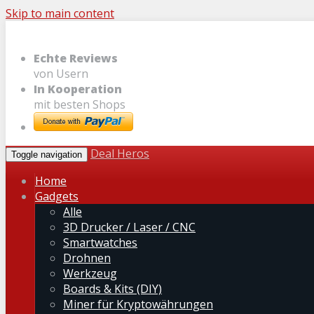
Skip to main content
Echte Reviews
von Usern
In Kooperation
mit besten Shops
Deal Heros
Toggle navigation
Home
Gadgets
Alle
3D Drucker / Laser / CNC
Smartwatches
Drohnen
Werkzeug
Boards & Kits (DIY)
Miner für Kryptowährungen