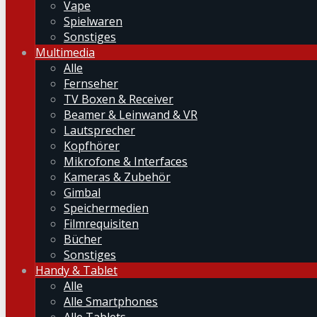
Vape
Spielwaren
Sonstiges
Multimedia
Alle
Fernseher
TV Boxen & Receiver
Beamer & Leinwand & VR
Lautsprecher
Kopfhörer
Mikrofone & Interfaces
Kameras & Zubehör
Gimbal
Speichermedien
Filmrequisiten
Bücher
Sonstiges
Handy & Tablet
Alle
Alle Smartphones