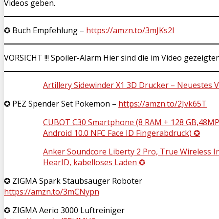
Videos geben.
✪ Buch Empfehlung –
https://amzn.to/3mJKs2l
VORSICHT !!! Spoiler-Alarm Hier sind die im Video gezeigte
Artillery Sidewinder X1 3D Drucker – Neuestes
✪ PEZ Spender Set Pokemon –
https://amzn.to/2Jvk65T
CUBOT C30 Smartphone (8 RAM + 128 GB,48MP A
Android 10.0 NFC Face ID Fingerabdruck) ✪
Anker Soundcore Liberty 2 Pro, True Wireless In
HearID, kabelloses Laden ✪
✪ ZIGMA Spark Staubsauger Roboter
https://amzn.to/3mCNypn
✪ ZIGMA Aerio 3000 Luftreiniger