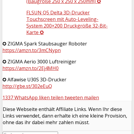
(Baugröße 250 x 250 x 250mm) ✪
FLSUN Q5 Delta 3D-Drucker
Touchscreen mit Auto-Leveling-
System 200×200 Druckgröße 32-Bit-
Karte ✪
✪ ZIGMA Spark Staubsauger Roboter
https://amzn.to/3mCNypn
✪ ZIGMA Aerio 3000 Luftreiniger
https://amzn.to/2Ej4MH0
✪ Alfawise U30S 3D-Drucker
http://gbe.st/302eEuQ
1337
WhatsApp
liken
teilen
tweeten
mailen
Diese Webseite enthält Affiliate Links. Wenn Ihr diese
Links verwendet, dann erhalte ich eine kleine Provision,
ohne das ihr dabei mehr zahlen müsst.