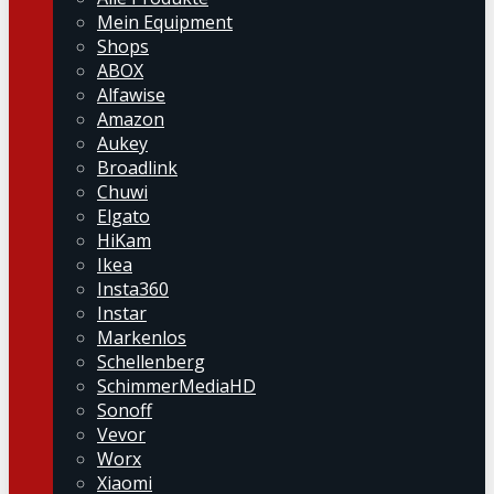
Mein Equipment
Shops
ABOX
Alfawise
Amazon
Aukey
Broadlink
Chuwi
Elgato
HiKam
Ikea
Insta360
Instar
Markenlos
Schellenberg
SchimmerMediaHD
Sonoff
Vevor
Worx
Xiaomi