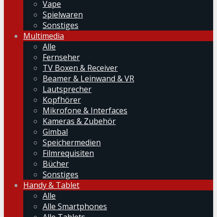
Vape
Spielwaren
Sonstiges
Multimedia
Alle
Fernseher
TV Boxen & Receiver
Beamer & Leinwand & VR
Lautsprecher
Kopfhörer
Mikrofone & Interfaces
Kameras & Zubehör
Gimbal
Speichermedien
Filmrequisiten
Bücher
Sonstiges
Handy & Tablet
Alle
Alle Smartphones