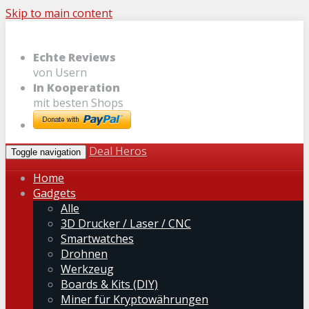
Skip to main content
Echte Reviews
von Usern
In Kooperation
mit besten Shops
Deal Heros
Toggle navigation
Home
Gadgets
Alle
3D Drucker / Laser / CNC
Smartwatches
Drohnen
Werkzeug
Boards & Kits (DIY)
Miner für Kryptowährungen