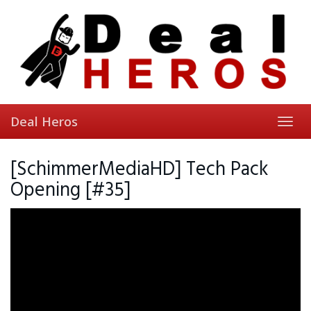
Skip
to
main
content
Deal Heros
Toggl
navig
[SchimmerMediaHD] Tech Pack
Opening [#35]