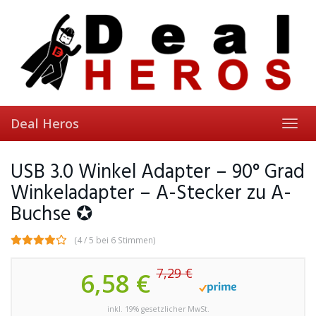
Skip
to
main
content
Deal Heros
Toggl
navig
USB 3.0 Winkel Adapter – 90° Grad
Winkeladapter – A-Stecker zu A-
Buchse ✪
(4 / 5 bei 6 Stimmen)
7,29 €
6,58 €
inkl. 19% gesetzlicher MwSt.