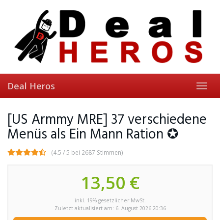
Skip
to
main
content
Deal Heros
Toggl
navig
[US Armmy MRE] 37 verschiedene
Menüs als Ein Mann Ration ✪
(4.5 / 5 bei 2687 Stimmen)
13,50 €
inkl. 19% gesetzlicher MwSt.
Zuletzt aktualisiert am: 6. August 2026 20:36