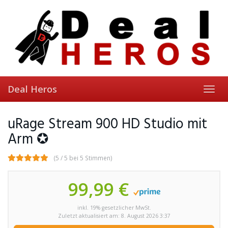
Skip
to
main
content
Deal Heros
Toggl
navig
uRage Stream 900 HD Studio mit
Arm ✪
(5 / 5 bei 5 Stimmen)
99,99 €
inkl. 19% gesetzlicher MwSt.
Zuletzt aktualisiert am: 8. August 2026 3:37