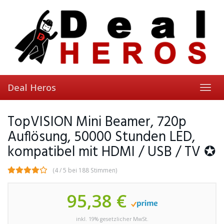
Skip
to
main
content
Deal Heros
Toggl
navig
TopVISION Mini Beamer, 720p
Auflösung, 50000 Stunden LED,
kompatibel mit HDMI / USB / TV ✪
(4 / 5 bei 188 Stimmen)
95,38 €
inkl. 19% gesetzlicher MwSt.