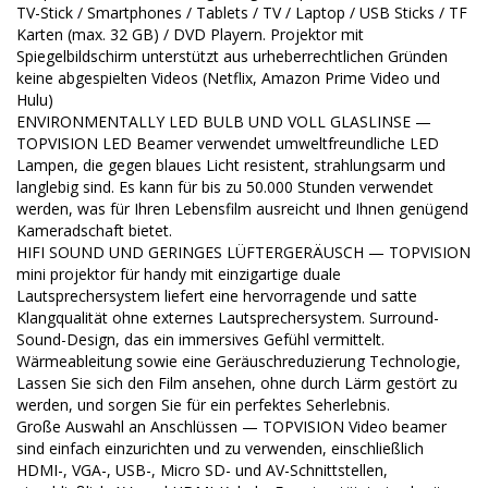
TV-Stick / Smartphones / Tablets / TV / Laptop / USB Sticks / TF
Karten (max. 32 GB) / DVD Playern. Projektor mit
Spiegelbildschirm unterstützt aus urheberrechtlichen Gründen
keine abgespielten Videos (Netflix, Amazon Prime Video und
Hulu)
ENVIRONMENTALLY LED BULB UND VOLL GLASLINSE —
TOPVISION LED Beamer verwendet umweltfreundliche LED
Lampen, die gegen blaues Licht resistent, strahlungsarm und
langlebig sind. Es kann für bis zu 50.000 Stunden verwendet
werden, was für Ihren Lebensfilm ausreicht und Ihnen genügend
Kameradschaft bietet.
HIFI SOUND UND GERINGES LÜFTERGERÄUSCH — TOPVISION
mini projektor für handy mit einzigartige duale
Lautsprechersystem liefert eine hervorragende und satte
Klangqualität ohne externes Lautsprechersystem. Surround-
Sound-Design, das ein immersives Gefühl vermittelt.
Wärmeableitung sowie eine Geräuschreduzierung Technologie,
Lassen Sie sich den Film ansehen, ohne durch Lärm gestört zu
werden, und sorgen Sie für ein perfektes Seherlebnis.
Große Auswahl an Anschlüssen — TOPVISION Video beamer
sind einfach einzurichten und zu verwenden, einschließlich
HDMI-, VGA-, USB-, Micro SD- und AV-Schnittstellen,